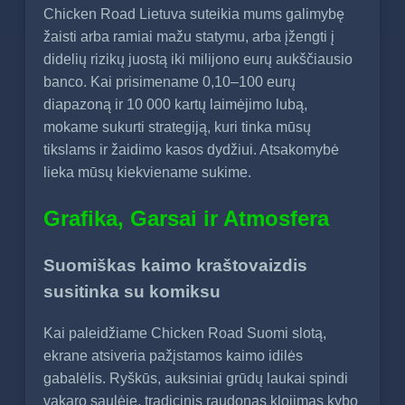
Chicken Road Lietuva suteikia mums galimybę
žaisti arba ramiai mažu statymu, arba įžengti į
didelių rizikų juostą iki milijono eurų aukščiausio
banco. Kai prisimename 0,10–100 eurų
diapazoną ir 10 000 kartų laimėjimo lubą,
mokame sukurti strategiją, kuri tinka mūsų
tikslams ir žaidimo kasos dydžiui. Atsakomybė
lieka mūsų kiekviename sukime.
Grafika, Garsai ir Atmosfera
Suomiškas kaimo kraštovaizdis
susitinka su komiksu
Kai paleidžiame Chicken Road Suomi slotą,
ekrane atsiveria pažįstamos kaimo idilės
gabalėlis. Ryškūs, auksiniai grūdų laukai spindi
vakaro saulėje, tradicinis raudonas klojimas kybo