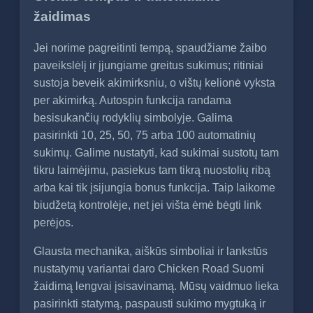
žaidimas
Jei norime pagreitinti tempą, spaudžiame žaibo
paveikslėlį ir įjungiame greitus sukimus; ritiniai
sustoja beveik akimirksniu, o vištų kelionė vyksta
per akimirką. Autospin funkcija randama
besisukančių rodyklių simbolyje. Galima
pasirinkti 10, 25, 50, 75 arba 100 automatinių
sukimų. Galime nustatyti, kad sukimai sustotų tam
tikru laimėjimu, pasiekus tam tikrą nuostolių ribą
arba kai tik įsijungia bonus funkcija. Taip laikome
biudžetą kontrolėje, net jei višta ėmė bėgti link
perėjos.
Glausta mechanika, aiškūs simboliai ir lankstūs
nustatymų variantai daro Chicken Road Suomi
žaidimą lengvai įsisavinamą. Mūsų vaidmuo lieka
pasirinkti statymą, paspausti sukimo mygtuką ir