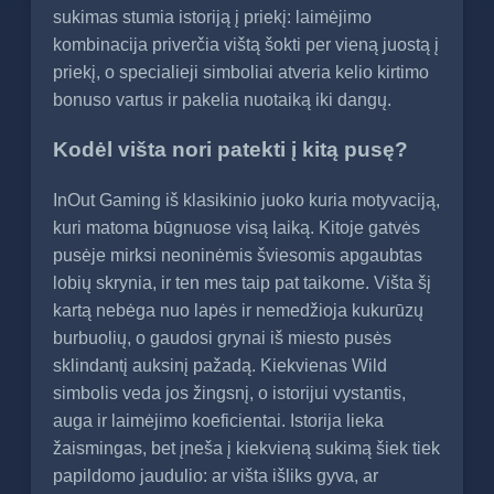
sukimas stumia istoriją į priekį: laimėjimo
kombinacija priverčia vištą šokti per vieną juostą į
priekį, o specialieji simboliai atveria kelio kirtimo
bonuso vartus ir pakelia nuotaiką iki dangų.
Kodėl višta nori patekti į kitą pusę?
InOut Gaming iš klasikinio juoko kuria motyvaciją,
kuri matoma būgnuose visą laiką. Kitoje gatvės
pusėje mirksi neoninėmis šviesomis apgaubtas
lobių skrynia, ir ten mes taip pat taikome. Višta šį
kartą nebėga nuo lapės ir nemedžioja kukurūzų
burbuolių, o gaudosi grynai iš miesto pusės
sklindantį auksinį pažadą. Kiekvienas Wild
simbolis veda jos žingsnį, o istorijui vystantis,
auga ir laimėjimo koeficientai. Istorija lieka
žaismingas, bet įneša į kiekvieną sukimą šiek tiek
papildomo jaudulio: ar višta išliks gyva, ar