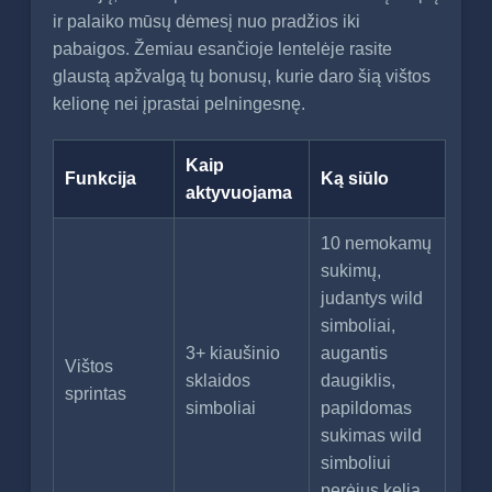
ir palaiko mūsų dėmesį nuo pradžios iki
pabaigos. Žemiau esančioje lentelėje rasite
glaustą apžvalgą tų bonusų, kurie daro šią vištos
kelionę nei įprastai pelningesnę.
Kaip
Funkcija
Ką siūlo
aktyvuojama
10 nemokamų
sukimų,
judantys wild
simboliai,
3+ kiaušinio
augantis
Vištos
sklaidos
daugiklis,
sprintas
simboliai
papildomas
sukimas wild
simboliui
perėjus kelią,