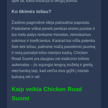
apie tai, kada situacija iš tikrųjų įkaista.
Ko tikimės toliau?
Žaidimo pagrindinė idėja patraukliai paprasta.
Padedame viškai pereiti penkias eismo juostas ir
tuo metu patys renkame monetas, nemokamus
sukimus ir koeficientus. Kaskart kai višta patenka
šiek tiek toliau, patirame mažą pasiekimo jausmą
ir norą pamatyti kitos istorijos kadrą. Chicken
Road Suomi yra daugiau nei tradicinis lošimo
automatas – jis sujungia lengvą siužetą ir greitą
mechaniką taip, kad verčia mus grįžti į miesto
bulvarą vėl ir vėl.
Kaip veikia Chicken Road
Suomi