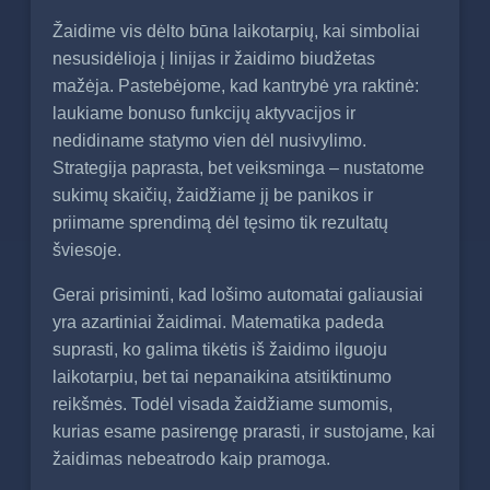
Žaidime vis dėlto būna laikotarpių, kai simboliai
nesusidėlioja į linijas ir žaidimo biudžetas
mažėja. Pastebėjome, kad kantrybė yra raktinė:
laukiame bonuso funkcijų aktyvacijos ir
nedidiname statymo vien dėl nusivylimo.
Strategija paprasta, bet veiksminga – nustatome
sukimų skaičių, žaidžiame jį be panikos ir
priimame sprendimą dėl tęsimo tik rezultatų
šviesoje.
Gerai prisiminti, kad lošimo automatai galiausiai
yra azartiniai žaidimai. Matematika padeda
suprasti, ko galima tikėtis iš žaidimo ilguoju
laikotarpiu, bet tai nepanaikina atsitiktinumo
reikšmės. Todėl visada žaidžiame sumomis,
kurias esame pasirengę prarasti, ir sustojame, kai
žaidimas nebeatrodo kaip pramoga.