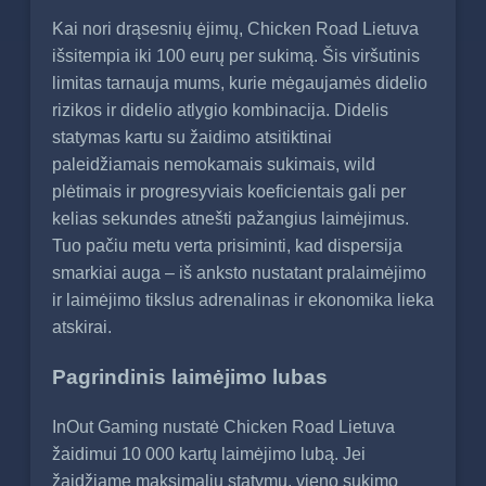
Kai nori drąsesnių ėjimų, Chicken Road Lietuva
išsitempia iki 100 eurų per sukimą. Šis viršutinis
limitas tarnauja mums, kurie mėgaujamės didelio
rizikos ir didelio atlygio kombinacija. Didelis
statymas kartu su žaidimo atsitiktinai
paleidžiamais nemokamais sukimais, wild
plėtimais ir progresyviais koeficientais gali per
kelias sekundes atnešti pažangius laimėjimus.
Tuo pačiu metu verta prisiminti, kad dispersija
smarkiai auga – iš anksto nustatant pralaimėjimo
ir laimėjimo tikslus adrenalinas ir ekonomika lieka
atskirai.
Pagrindinis laimėjimo lubas
InOut Gaming nustatė Chicken Road Lietuva
žaidimui 10 000 kartų laimėjimo lubą. Jei
žaidžiame maksimaliu statymu, vieno sukimo