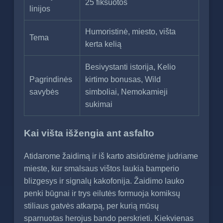
25 fiksuotos
linijos
Humoristinė, miesto, višta
Tema
kerta kelią
Besivystanti istorija, Kelio
Pagrindinės
kirtimo bonusas, Wild
savybės
simboliai, Nemokamieji
sukimai
Kai višta išžengia ant asfalto
Atidarome žaidimą ir iš karto atsidūrėme judriame
mieste, kur smalsaus vištos laukia bamperio
blizgesys ir signalų kakofonija. Žaidimo lauko
penki būgnai ir trys eilutės formuoja komiksų
stiliaus gatvės atkarpą, per kurią mūsų
sparnuotas herojus bando perskrieti. Kiekvienas