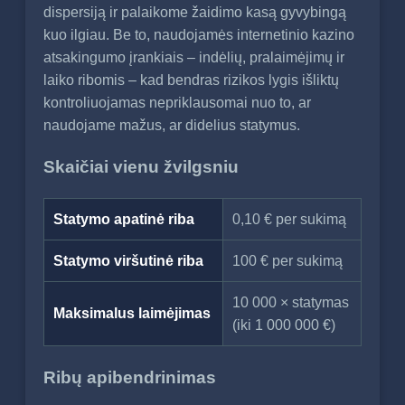
dispersiją ir palaikome žaidimo kasą gyvybingą
kuo ilgiau. Be to, naudojamės internetinio kazino
atsakingumo įrankiais – indėlių, pralaimėjimų ir
laiko ribomis – kad bendras rizikos lygis išliktų
kontroliuojamas nepriklausomai nuo to, ar
naudojame mažus, ar didelius statymus.
Skaičiai vienu žvilgsniu
Statymo apatinė riba
0,10 € per sukimą
Statymo viršutinė riba
100 € per sukimą
10 000 × statymas
Maksimalus laimėjimas
(iki 1 000 000 €)
Ribų apibendrinimas