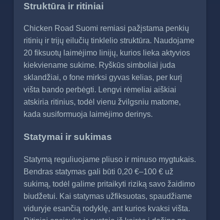
Struktūra ir ritiniai
Chicken Road Suomi remiasi pažįstama penkių
ritinių ir trijų eilučių tinklelio struktūra. Naudojame
20 fiksuotų laimėjimo linijų, kurios lieka aktyvios
kiekviename sukime. Ryškūs simboliai juda
sklandžiai, o fone mirksi gyvas kelias, per kurį
višta bando perbėgti. Lengvi rėmeliai aiškiai
atskiria ritinius, todėl vienu žvilgsniu matome,
kada susiformuoja laimėjimo derinys.
Statymai ir sukimas
Statymą reguliuojame pliuso ir minuso mygtukais.
Bendras statymas gali būti 0,20 €–100 € už
sukimą, todėl galime pritaikyti riziką savo žaidimo
biudžetui. Kai statymas užfiksuotas, spaudžiame
viduryje esančią rodyklę, ant kurios kvaksi višta.