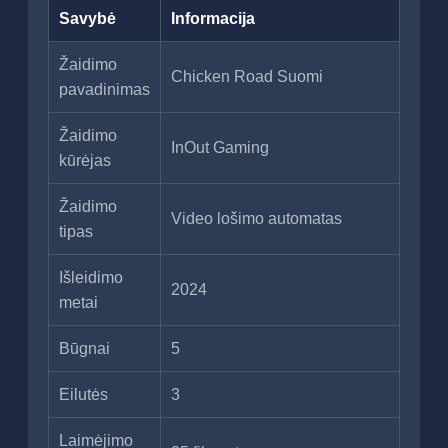
Savybė
Informacija
Žaidimo
Chicken Road Suomi
pavadinimas
Žaidimo
InOut Gaming
kūrėjas
Žaidimo
Video lošimo automatas
tipas
Išleidimo
2024
metai
Būgnai
5
Eilutės
3
Laimėjimo