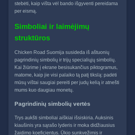
stebėti, kaip višta vėl bando išgyventi pereidama
per eismą.
Simboliai ir laimėjimų
struktūros
Chicken Road Suomija susideda iš aštuonių
pagrindinių simbolių ir trijų specialiųjų simbolių.
Kai žiūrime į ekrane besisukančius piktogramus,
matome, kaip jie visi palaiko tą patį tikslą: padėti
mūsų vištai saugiai pereiti per judų kelią ir atnešti
mums kuo daugiau monetų.
Pagrindinių simbolių vertės
Trys aukšti simboliai aiškiai išsiskiria. Auksinis
kiaušinis yra sąrašo lyderis ir moka didžiausius
žaidimo koeficientus. Ūkio sunkvežimis ir