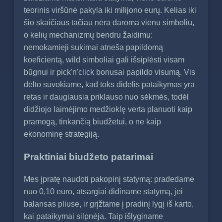
teorinis viršūnė pakyla iki milijono eurų. Kelias iki
šio skaičiaus tačiau nėra daroma vienu simboliu,
o kelių mechanizmų bendru žaidimu:
nemokamieji sukimai atneša papildomą
koeficientą, wild simboliai gali išsiplėsti visam
būgnui ir pick'n'click bonusai papildo visumą. Vis
dėlto suvokiame, kad toks didelis pataikymas yra
retas ir daugiausia priklauso nuo sėkmės, todėl
didžiojo laimėjimo medžioklę verta planuoti kaip
pramogą, tinkančią biudžetui, o ne kaip
ekonominę strategiją.
Praktiniai biudžeto patarimai
Mes įpratę naudoti pakopinį statymą: pradedame
nuo 0,10 euro, atsargiai didiname statymą, jei
balansas pliuse, ir grįžtame į pradinį lygį iš karto,
kai pataikymai silpnėja. Taip išlyginame