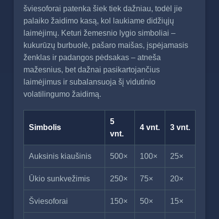
šviesoforai patenka šiek tiek dažniau, todėl jie
palaiko žaidimo kasą, kol laukiame didžiųjų
laimėjimų. Keturi žemesnio lygio simboliai –
kukurūzų burbuolė, pašaro maišas, įspėjamasis
ženklas ir padangos pėdsakas – atneša
mažesnius, bet dažnai pasikartojančius
laimėjimus ir subalansuoja šį vidutinio
volatilingumo žaidimą.
5
Simbolis
4 vnt.
3 vnt.
vnt.
Auksinis kiaušinis
500×
100×
25×
Ūkio sunkvežimis
250×
75×
20×
Šviesoforai
150×
50×
15×