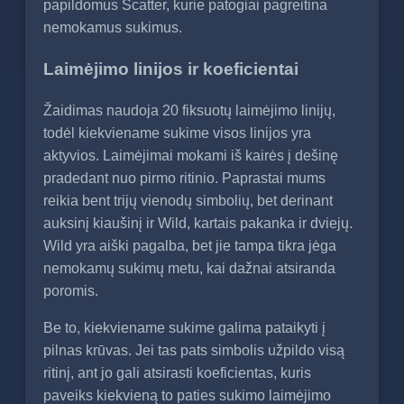
papildomus Scatter, kurie patogiai pagreitina
nemokamus sukimus.
Laimėjimo linijos ir koeficientai
Žaidimas naudoja 20 fiksuotų laimėjimo linijų,
todėl kiekviename sukime visos linijos yra
aktyvios. Laimėjimai mokami iš kairės į dešinę
pradedant nuo pirmo ritinio. Paprastai mums
reikia bent trijų vienodų simbolių, bet derinant
auksinį kiaušinį ir Wild, kartais pakanka ir dviejų.
Wild yra aiški pagalba, bet jie tampa tikra jėga
nemokamų sukimų metu, kai dažnai atsiranda
poromis.
Be to, kiekviename sukime galima pataikyti į
pilnas krūvas. Jei tas pats simbolis užpildo visą
ritinį, ant jo gali atsirasti koeficientas, kuris
paveiks kiekvieną to paties sukimo laimėjimo