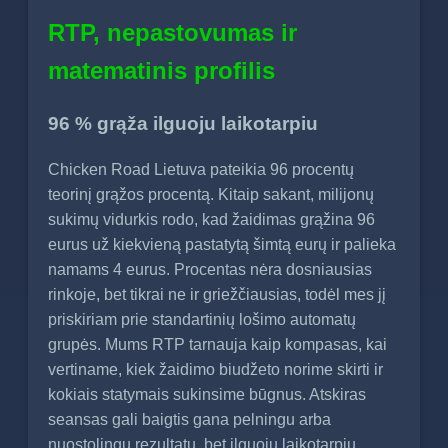
RTP, nepastovumas ir
matematinis profilis
96 % grąža ilguoju laikotarpiu
Chicken Road Lietuva pateikia 96 procentų
teorinį grąžos procentą. Kitaip sakant, milijonų
sukimų vidurkis rodo, kad žaidimas grąžina 96
eurus už kiekvieną pastatytą šimtą eurų ir palieka
namams 4 eurus. Procentas nėra dosniausias
rinkoje, bet tikrai ne ir griežčiausias, todėl mes jį
priskiriam prie standartinių lošimo automatų
grupės. Mums RTP tarnauja kaip kompasas, kai
vertiname, kiek žaidimo biudžeto norime skirti ir
kokiais statymais sukinsime būgnus. Atskiras
seansas gali baigtis gana pelningu arba
nuostolingu rezultatu, bet ilguoju laikotarpiu