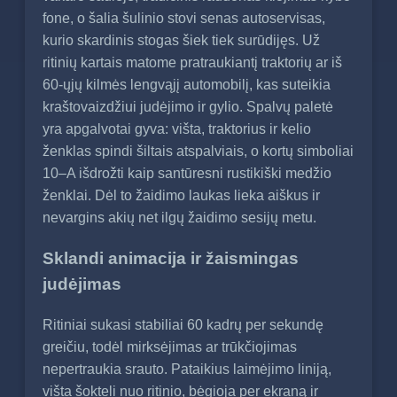
fone, o šalia šulinio stovi senas autoservisas,
kurio skardinis stogas šiek tiek surūdijęs. Už
ritinių kartais matome pratraukiantį traktorių ar iš
60-ųjų kilmės lengvąjį automobilį, kas suteikia
kraštovaizdžiui judėjimo ir gylio. Spalvų paletė
yra apgalvotai gyva: višta, traktorius ir kelio
ženklas spindi šiltais atspalviais, o kortų simboliai
10–A išdrožti kaip santūresni rustikiški medžio
ženklai. Dėl to žaidimo laukas lieka aiškus ir
nevargins akių net ilgų žaidimo sesijų metu.
Sklandi animacija ir žaismingas
judėjimas
Ritiniai sukasi stabiliai 60 kadrų per sekundę
greičiu, todėl mirksėjimas ar trūkčiojimas
nepertraukia srauto. Pataikius laimėjimo liniją,
višta šokteli nuo ritinio, bėgioja per ekraną ir