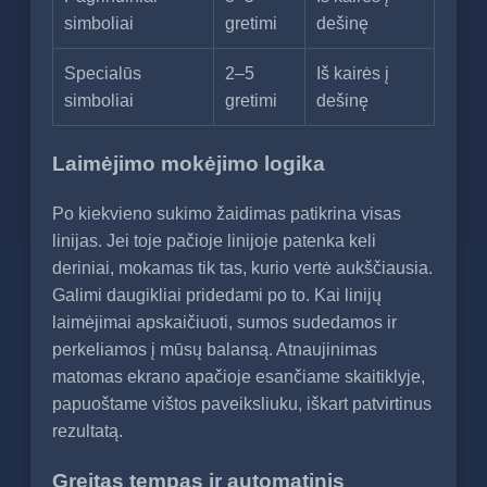
simboliai
gretimi
dešinę
Specialūs
2–5
Iš kairės į
simboliai
gretimi
dešinę
Laimėjimo mokėjimo logika
Po kiekvieno sukimo žaidimas patikrina visas
linijas. Jei toje pačioje linijoje patenka keli
deriniai, mokamas tik tas, kurio vertė aukščiausia.
Galimi daugikliai pridedami po to. Kai linijų
laimėjimai apskaičiuoti, sumos sudedamos ir
perkeliamos į mūsų balansą. Atnaujinimas
matomas ekrano apačioje esančiame skaitiklyje,
papuoštame vištos paveiksliuku, iškart patvirtinus
rezultatą.
Greitas tempas ir automatinis