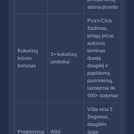
atsinaujinantis
Pick'n'Click
žaidimas,
pinigų prizai,
auksinis
Kukurūzų
kirminas
3+ kukurūzų
krūvos
duoda
simboliai
bonusas
daugiklį ir
papildomą
pasirinkimą,
laimėjimai iki
500× statymas
Višta eina 5
žingsnius,
daugiklis
Progresyvus
Wild
auga