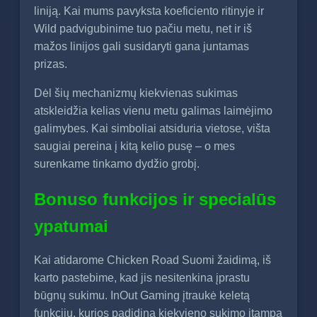
liniją. Kai mums pavyksta koeficiento ritinyje ir
Wild padvigubinime tuo pačiu metu, net ir iš
mažos linijos gali susidaryti gana juntamas
prizas.
Dėl šių mechanizmų kiekvienas sukimas
atskleidžia kelias vienu metu galimas laimėjimo
galimybes. Kai simboliai atsiduria vietose, višta
saugiai pereina į kitą kelio pusę – o mes
surenkame tinkamo dydžio grobį.
Bonuso funkcijos ir specialūs
ypatumai
Kai atidarome Chicken Road Suomi žaidimą, iš
karto pastebime, kad jis nesitenkina įprastu
būgnų sukimu. InOut Gaming įtraukė keletą
funkcijų, kurios padidina kiekvieno sukimo įtampą