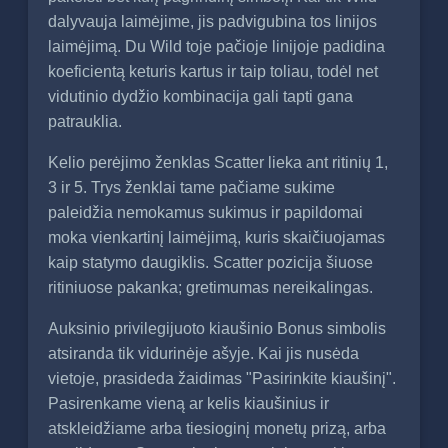
dalyvauja laimėjime, jis padvigubina tos linijos
laimėjimą. Du Wild toje pačioje linijoje padidina
koeficientą keturis kartus ir taip toliau, todėl net
vidutinio dydžio kombinacija gali tapti gana
patrauklia.
Kelio perėjimo ženklas Scatter lieka ant ritinių 1,
3 ir 5. Trys ženklai tame pačiame sukime
paleidžia nemokamus sukimus ir papildomai
moka vienkartinį laimėjimą, kuris skaičiuojamas
kaip statymo daugiklis. Scatter pozicija šiuose
ritiniuose pakanka; gretimumas nereikalingas.
Auksinio privilegijuoto kiaušinio Bonus simbolis
atsiranda tik vidurinėje ašyje. Kai jis nusėda
vietoje, prasideda žaidimas "Pasirinkite kiaušinį".
Pasirenkame vieną ar kelis kiaušinius ir
atskleidžiame arba tiesioginį monetų prizą, arba