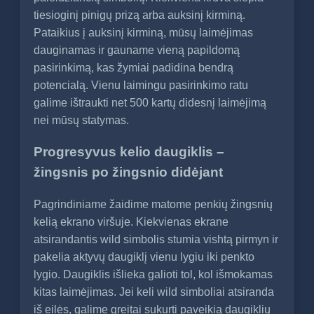
tiesioginį pinigų prizą arba auksinį kirminą.
Pataikius į auksinį kirminą, mūsų laimėjimas
dauginamas ir gauname vieną papildomą
pasirinkimą, kas žymiai padidina bendrą
potencialą. Vienu laimingu pasirinkimo ratu
galime ištraukti net 500 kartų didesnį laimėjimą
nei mūsų statymas.
Progresyvus kelio daugiklis –
žingsnis po žingsnio didėjant
Pagrindiniame žaidime matome penkių žingsnių
kelią ekrano viršuje. Kiekvienas ekrane
atsirandantis wild simbolis stumia vishtą pirmyn ir
pakelia aktyvų daugiklį vienu lygiu iki penkto
lygio. Daugiklis išlieka galioti tol, kol išmokamas
kitas laimėjimas. Jei keli wild simboliai atsiranda
iš eilės, galime greitai sukurti paveikią daugiklių