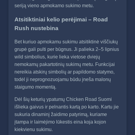
seriją vieno apmokamo sukimo metu.
Atsitiktiniai kelio perėjimai – Road
Rush nustebina
Bet kuriuo apmokamu sukimu atsitiktinė viščiukų
grupė gali pulti per būgnus. Ji palieka 2–5 lipnius
wild simbolius, kurie lieka vietose dviejų
nemokamų pakartotinių sukimų metu. Funkcijai
nereikia atskirų simbolių ar papildomo statymo,
todėl ji neprognozuojamu būdu įneša malonų
staigumo momentą.
Dėl šių keturių ypatumų Chicken Road Suomi
išlieka gaivus ir pelnantis kartą po karto. Kartu jie
sukuria dinaminį žaidimo patyrimą, kuriame
įtampa ir laimėjimo lūkestis eina koja kojon
kiekvienu sukimu.