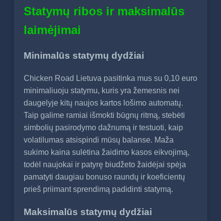
Statymų ribos ir maksimalūs
laimėjimai
Minimalūs statymų dydžiai
Chicken Road Lietuva pasitinka mus su 0,10 euro
minimaliuoju statymu, kuris yra žemesnis nei
daugelyje kitų naujos kartos lošimo automatų.
Taip galime ramiai išmokti būgnų ritmą, stebėti
simbolių pasirodymo dažnumą ir testuoti, kaip
volatilumas atsispindi mūsų balanse. Maža
sukimo kaina sulėtina žaidimo kasos eikvojimą,
todėl naujokai ir patyrę biudžeto žaidėjai spėja
pamatyti daugiau bonuso raundų ir koeficientų
prieš priimant sprendimą padidinti statymą.
Maksimalūs statymų dydžiai