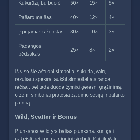
Kukurūzų burbuolė
50×
15×
5×
Pašaro maišas
40×
12×
4×
Įspėjamasis ženklas
30×
10×
3×
Padangos
25×
8×
2×
pėdsakas
Iš viso šie aštuoni simboliai sukuria įvairų
rezultatų spektrą: aukšti simboliai atsiranda
rečiau, bet tada duoda žymiai geresnį grąžinimą,
o žemi simboliai pratęsia žaidimo sesiją ir palaiko
įtampą.
Wild, Scatter ir Bonus
Plunksnos Wild yra baltas plunksna, kuri gali
pakeisti bet kurį pagrindinį simbolį. Kai tik Wild