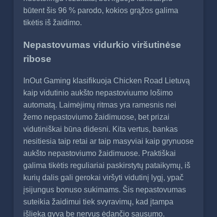
būtent šis 96 % parodo, kokios grąžos galima
tikėtis iš žaidimo.
Nepastovumas vidurkio viršutinėse
ribose
InOut Gaming klasifikuoja Chicken Road Lietuvą
kaip vidutinio aukšto nepastoviuumo lošimo
automatą. Laimėjimų ritmas yra ramesnis nei
žemo nepastoviumo žaidimuose, bet prizai
vidutiniškai būna didesni. Kita vertus, bankas
nesitiesia taip retai ar taip masyviai kaip grynuose
aukšto nepastoviumo žaidimuose. Praktiškai
galima tikėtis reguliariai paskirstytų pataikymų, iš
kurių dalis gali gerokai viršyti vidutinį lygį, ypač
įsijungus bonuso sukimams. Šis nepastovumas
suteikia žaidimui tiek svyravimų, kad įtampa
išlieka gyva be nervus ėdančio sausumo.