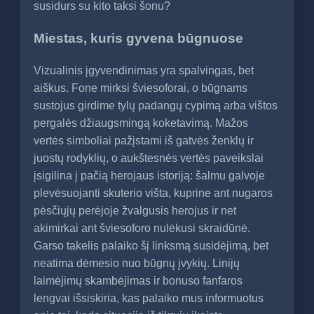
susidurs su kito taksi šonu?
Miestas, kuris gyvena būgnuose
Vizualinis įgyvendinimas yra spalvingas, bet
aiškus. Fone mirksi šviesoforai, o būgnams
sustojus girdime tylų padangų cypimą arba vištos
pergalės džiaugsmingą koketavimą. Mažos
vertės simboliai pažįstami iš gatvės ženklų ir
juostų rodyklių, o aukštesnės vertės paveikslai
įsigilina į pačią herojaus istoriją: šalmu galvoje
plevėsuojanti skuterio višta, kuprine ant nugaros
pėsčiųjų perėjoje žvalgusis herojus ir net
akimirkai ant šviesoforo nulėkusi skraidūnė.
Garso takelis palaiko šį linksmą susidėjimą, bet
neatima dėmesio nuo būgnų įvykių. Linijų
laimėjimų skambėjimas ir bonuso fanfaros
lengvai išsiskiria, kas palaiko mus informuotus