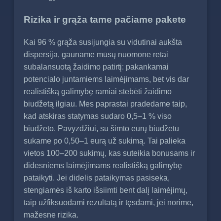
Rizika ir grąža tame pačiame pakete
Kai 96 % grąža susijungia su vidutinai aukšta
dispersija, gauname mūsų nuomone retai
subalansuotą žaidimo patirtį: pakankamai
potencialo juntamiems laimėjimams, bet vis dar
realistišką galimybę ramiai stebėti žaidimo
biudžetą ilgiau. Mes paprastai pradedame taip,
kad atskiras statymas sudaro 0,5–1 % viso
biudžeto. Pavyzdžiui, su šimto eurų biudžetu
sukame po 0,50–1 eurą už sukimą. Tai palieka
vietos 100–200 sukimų, kas suteikia bonusams ir
didesniems laimėjimams realistišką galimybę
pataikyti. Jei didelis pataikymas pasiseka,
stengiamės iš karto išsiimti bent dalį laimėjimų,
taip užfiksuodami rezultatą ir tęsdami, jei norime,
mažesne rizika.