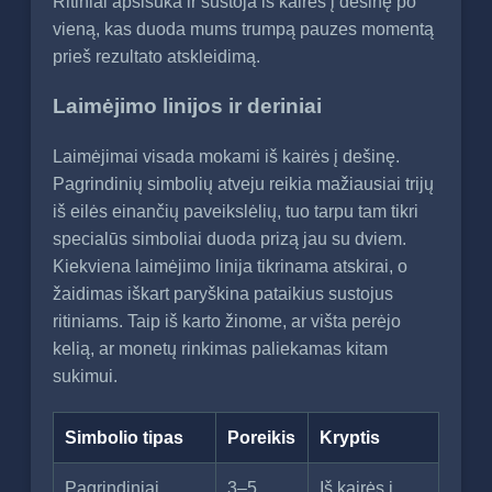
Ritiniai apsisuka ir sustoja iš kairės į dešinę po
vieną, kas duoda mums trumpą pauzes momentą
prieš rezultato atskleidimą.
Laimėjimo linijos ir deriniai
Laimėjimai visada mokami iš kairės į dešinę.
Pagrindinių simbolių atveju reikia mažiausiai trijų
iš eilės einančių paveikslėlių, tuo tarpu tam tikri
specialūs simboliai duoda prizą jau su dviem.
Kiekviena laimėjimo linija tikrinama atskirai, o
žaidimas iškart paryškina pataikius sustojus
ritiniams. Taip iš karto žinome, ar višta perėjo
kelią, ar monetų rinkimas paliekamas kitam
sukimui.
Simbolio tipas
Poreikis
Kryptis
Pagrindiniai
3–5
Iš kairės į