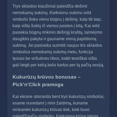
Trys sklaidos kiaušiniai paleidžia dešimt
nemokamų sukimų. Kiekvienu sukimu wild
simbolis šoka vienu būgnu į dešinę, kaip tik taip,
kaip višta šoktų iš vienos juostos į kitą. Kai wild
pasiekia būgnų rinkinio dešinįjį kraštą, laimėjimo
daugiklis pakyla ir gauname vieną papildomą
sukimą. Jei pasiseka surinkti naujus tris sklaidos
simbolius nemokamų sukimų metu, funkcija
tęsiasi be viršutinės ribos, todėl teoriškai višta
gali bėgti per kelią kelis kartus per tą pačią sesiją.
Kukurūzų krūvos bonusas –
Pick'n'Click pramoga
Kai ekrane atsiranda bent trys kukurūzų simboliai,
esame nuvedami į mini žaidimą, kuriame
renkamės kukurūzų krūvas tiek, kiek buvo
paleidžiančių simbolių. Kiekviena krūva slepia