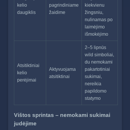
kelio
pagrindiniame
kiekvienu
daugiklis
žaidime
žingsniu,
nulinamas po
laimėjimo
išmokėjimo
2–5 lipnūs
wild simboliai,
du nemokami
Atsitiktiniai
Aktyvuojama
pakartotiniai
kelio
atsitiktinai
sukimai,
perėjimai
nereikia
papildomo
statymo
Vištos sprintas – nemokami sukimai
judėjime